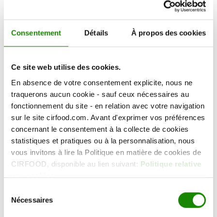
garantis et accessibles ;
promouvoir une culture de l’alimentation
Consentement
Détails
À propos des cookies
valorisant la nourriture et encourageant à une
consommation plus responsable afin
d’améliorer le style de vie des personnes ;
Ce site web utilise des cookies.
promouvoir un marché défendant le pouvoir
En absence de votre consentement explicite, nous ne
d’achat et la santé des consommateurs, en
traquerons aucun cookie - sauf ceux nécessaires au
entretenant chaque relation sous les principes
fonctionnement du site - en relation avec votre navigation
de transparence, d’équité et d’efficacité ;
sur le site cirfood.com. Avant d'exprimer vos préférences
garantir la continuité de l’emploi et les
concernant le consentement à la collecte de cookies
meilleures conditions économiques, sociales et
statistiques et pratiques ou à la personnalisation, nous
professionnelles aux associés et aux
vous invitons à lire la Politique en matière de cookies de
employés ;
CIRFOOD, disponible au lien suivant:
Politique relative
aux cookies
valoriser le travail des employés, leur créativité
Sélection
et leur engagement, en favorisant leur
Nécessaires
du
développement culturel et professionnel à
consentement
travers des programmes de formation ;