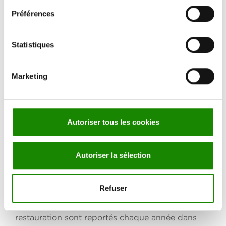
Préférences
protéger l’histoire et développer le patrimoine
de la coopérative afin de garantir son futur à
travers une innovation continue et nécessaire ;
Statistiques
contribuer au renforcement de la position et
de l’image de l’entreprise ;
Marketing
contribuer au développement des territoires,
en répondant aux besoins de la communauté ;
exercer son travail avec responsabilité, dans le
Autoriser tous les cookies
respect du sens civil et solidaire de l’action
coopérative ;
Autoriser la sélection
réduire l’impact de nos activités pour protéger
l’environnement et les ressources naturelles.
Refuser
L’activité et les résultats de notre entreprise de
restauration sont reportés chaque année dans