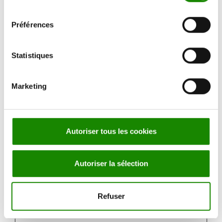
consentement
_GRECA
PTCHA
Préférences
google.c
Statistiques
om
Ce
Marketing
cookie
est utilisé
pour
distingue
Autoriser tous les cookies
r les
humains
Autoriser la sélection
des
robots.
Ceci est
Refuser
bénéfiqu
e pour le