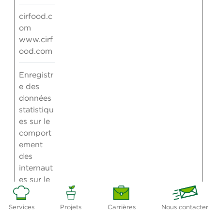
cirfood.c
om
www.cirf
ood.com
Enregistr
e des
données
statistiqu
es sur le
comport
ement
des
internaut
es sur le
site web.
Utilisé
Services
Projets
Carrières
Nous contacter
pour les