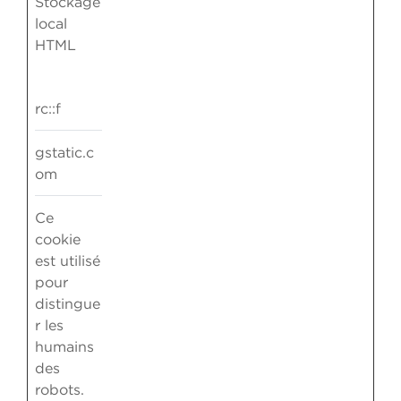
Stockage
local
HTML
rc::f
gstatic.c
om
Ce
cookie
est utilisé
pour
distingue
r les
humains
des
robots.