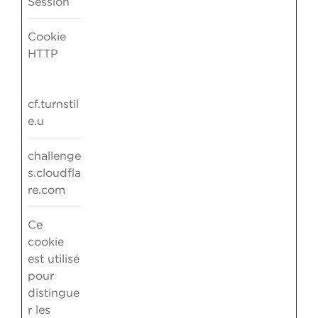
Session
Cookie
HTTP
cf.turnstil
e.u
challenge
s.cloudfla
re.com
Ce
cookie
est utilisé
pour
distingue
r les