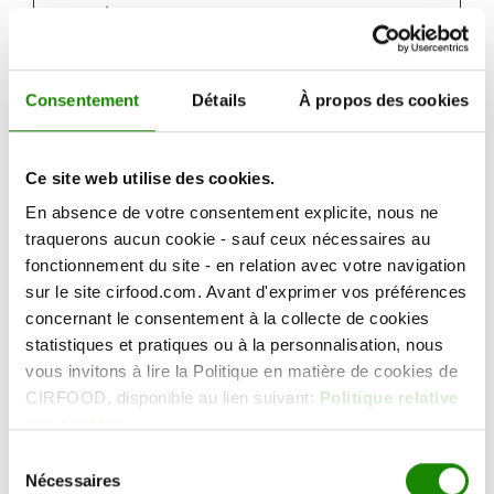
e pour le
site web
afin de
créer des
Consentement
Détails
À propos des cookies
rapports
valides
sur
Ce site web utilise des cookies.
l'utilisatio
En absence de votre consentement explicite, nous ne
n du leur
traquerons aucun cookie - sauf ceux nécessaires au
site.
fonctionnement du site - en relation avec votre navigation
sur le site cirfood.com. Avant d'exprimer vos préférences
Persistan
concernant le consentement à la collecte de cookies
t
statistiques et pratiques ou à la personnalisation, nous
vous invitons à lire la Politique en matière de cookies de
Stockage
CIRFOOD, disponible au lien suivant:
Politique relative
local
aux cookies
HTML
Sélection
Nécessaires
du