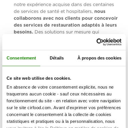
notre expérience acquise dans des centaines
de services de santé et hospitaliers,
nous
collaborons avec nos clients pour concevoir
des services de restauration adaptés à leurs
besoins.
Des solutions sur mesure qui
garantissent non seulement des repas sains et
équilibrés, mais aussi des espaces de
restauration modernes, accessibles et
Consentement
Détails
À propos des cookies
sécurisés.
Notre qualité, votre sécurité
:
nous croyons
en la qualité de notre modèle de
Ce site web utilise des cookies.
restauration et y investissons
. Nous testons
En absence de votre consentement explicite, nous ne
et certifions chaque étape du processus, et
traquerons aucun cookie - sauf ceux nécessaires au
avons mis en place un système de
fonctionnement du site - en relation avec votre navigation
certifications volontaires supplémentaires afin
sur le site cirfood.com. Avant d'exprimer vos préférences
de garantir les normes les plus élevées en
concernant le consentement à la collecte de cookies
matière de sécurité alimentaire. Cela nous
statistiques et pratiques ou à la personnalisation, nous
permet d’accompagner nos clients vers le