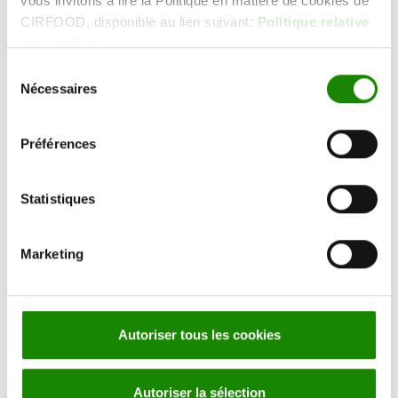
vous invitons à lire la Politique en matière de cookies de
respect des standards nationaux et
CIRFOOD, disponible au lien suivant:
Politique relative
internationaux les plus stricts, tels que la Joint
aux cookies
Commission International (JCI).
Sélection
Des solutions innovantes à votre service:
Nécessaires
du
chez CIRFOOD, l’expérience rencontre
consentement
l’efficacité des nouvelles technologies,
Préférences
impactant profondément la qualité du service
que nous proposons. Notre expertise dans les
services traditionnels de fraîcheur à chaud est
Statistiques
désormais complétée par des méthodes de
production de pointe telles que le «
Cook and
Chill
». Par ailleurs, nos outils numériques
Marketing
dédiés, accessibles via PC et mobile, offrent au
personnel et aux patients une visibilité sur la
chaîne d’approvisionnement, favorisent
Autoriser tous les cookies
l’éducation nutritionnelle et proposent des
options avancées de réservation de repas.
Nous avons également conçu et mis en
Autoriser la sélection