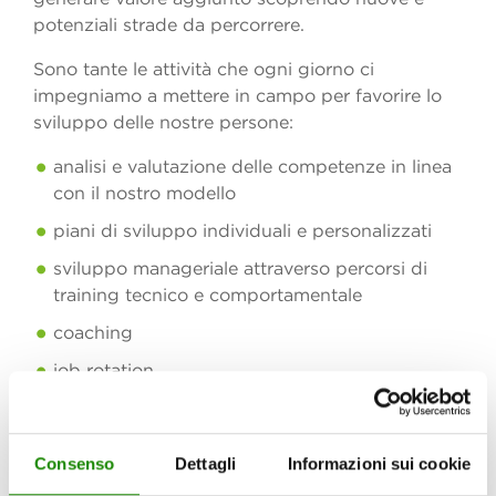
potenziali strade da percorrere.
Sono tante le attività che ogni giorno ci
impegniamo a mettere in campo per favorire lo
sviluppo delle nostre persone:
analisi e valutazione delle competenze in linea
con il nostro modello
piani di sviluppo individuali e personalizzati
sviluppo manageriale attraverso percorsi di
training tecnico e comportamentale
coaching
job rotation
esperienze internazionali
Crediamo nella condivisione delle pratiche
Consenso
Dettagli
Informazioni sui cookie
migliori e nella possibilità di imparare gli uni dagli