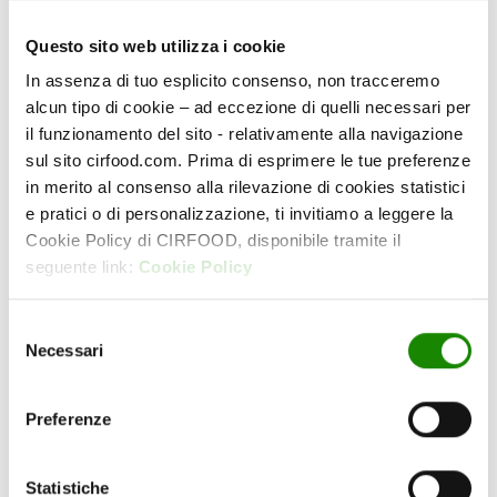
altri: per questo favoriamo la diffusione in tutta
l’impresa dei successi raggiunti e delle situazioni
Questo sito web utilizza i cookie
di eccellenza per trasmettere conoscenza ed
essere fonte d’ispirazione. La varietà di interessi e
In assenza di tuo esplicito consenso, non tracceremo
passioni favorisce le idee e la creatività. Per
alcun tipo di cookie – ad eccezione di quelli necessari per
questo ci impegniamo in attività che possano
il funzionamento del sito - relativamente alla navigazione
aumentare la cultura delle nostre persone, perché
sul sito cirfood.com. Prima di esprimere le tue preferenze
senza cultura non c’è immaginazione e senza
in merito al consenso alla rilevazione di cookies statistici
immaginazione non c’è innovazione.
e pratici o di personalizzazione, ti invitiamo a leggere la
Cookie Policy di CIRFOOD, disponibile tramite il
seguente link:
Cookie Policy
VUOI ENTRARE NEL TEAM
Selezione
CIRFOOD?
Necessari
del
consenso
Preferenze
VEDI LE POSIZIONI APERTE
Statistiche