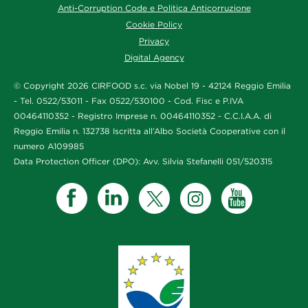
Anti-Corruption Code e Politica Anticorruzione
Cookie Policy
Privacy
Digital Agency
© Copyright 2026 CIRFOOD s.c. via Nobel 19 - 42124 Reggio Emilia
- Tel. 0522/53011 - Fax 0522/530100 - Cod. Fisc e P.IVA
00464110352 - Registro Imprese n. 00464110352 - C.C.I.A.A. di
Reggio Emilia n. 132738 Iscritta all’Albo Società Cooperative con il
numero A109985
Data Protection Officer (DPO): Avv. Silvia Stefanelli 051/520315