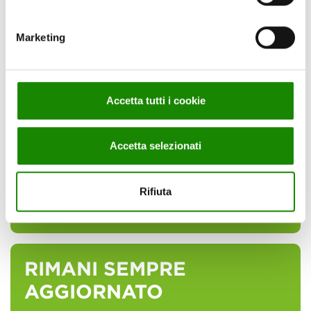
Marketing
IN CONTATTO CON
CIRFOOD
Accetta tutti i cookie
Sei interessato ai nostri servizi?
Accetta selezionati
Rifiuta
Info e preventivi
RIMANI SEMPRE
AGGIORNATO