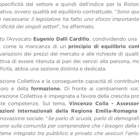
ecificità del settore e quindi dell’indice per la Ristora
ativa, ovvero qualità ed equilibrio contrattuale. “
Sono ques
e necessaria: il legislatore ha fatto uno sforzo importan
ficità dei singoli settori
”, ha affermato.
to l’Avvocato
Eugenio Dalli Cardillo
, condividendo una p
to, come la mancanza di un
principio di equilibrio con
ariazioni dei prezzi del mercato e alle richieste di quali
ettiva di essere ritenuta al pari dei servizi alla persona, 
cificità, abbia una sezione distinta e dedicata.
orazione Collettiva e la conseguente capacità di contribuir
voro e della
formazione.
Di fronte ai cambiamenti social
orazione Collettiva è impegnata a favore della crescita p
iuste competenze. Sul tema,
Vincenzo Colla - Assesso
azioni internazionali della Regione Emilia-Romagna
nnovazione sociale. “
Se parlo di scuola, parlo di demograf
sione sulla comunità per comprendere che i bisogni della 
ema integrato tra pubblico e privato che assicuri l’arri