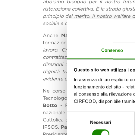
abbiamo bisogno per il nostro futur
ristorazione collettiva. È la strada giu
principio del merito. Il nostro welfare
sociale e contrattuale”.
Anche
Maurizio Lupi, Deputato, Pre
formazione richiamando il lavoro svol
lavoro. Credo che oggi sia necessari
Consenso
contrattazione collettiva, per un mode
direzioni di intervento necessarie
”, ha
Questo sito web utilizza i c
dignità tra gli investimenti in capita
evidente di questa necessità”,
ha conc
In assenza di tuo esplicito c
funzionamento del sito - rela
Nel corso della giornata, il Summit ha 
al consenso alla rilevazione d
Tecnologo alimentare esperto in ristor
CIRFOOD, disponibile tramite
Botto
- Professore Facoltà di Giuri
nazionale Filcams CGIL,
Guendalina 
Selezione
Cattolica del Sacro Cuore di Piacenz
Necessari
del
IPSOS,
Paolo Crepet
- Psichiatra, soc
consenso
Presidente Fondazione ONFOODS, Doc