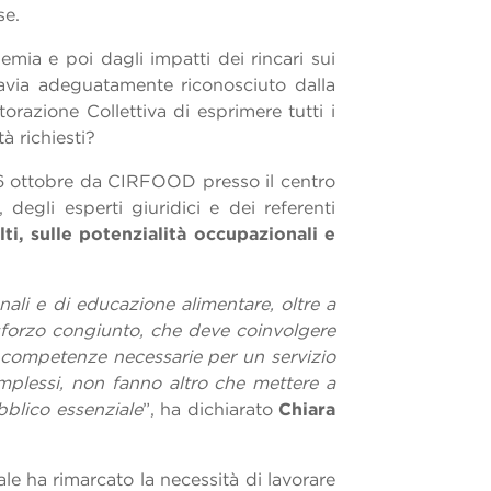
ese.
emia e poi dagli impatti dei rincari sui
avia adeguatamente riconosciuto dalla
torazione Collettiva di esprimere tutti i
tà richiesti?
16 ottobre da CIRFOOD presso il centro
egli esperti giuridici e dei referenti
i, sulle potenzialità occupazionali e
onali e di educazione alimentare, oltre a
 sforzo congiunto, che deve coinvolgere
 le competenze necessarie per un servizio
mplessi, non fanno altro che mettere a
bblico essenziale
”, ha dichiarato
Chiara
uale ha rimarcato la necessità di lavorare