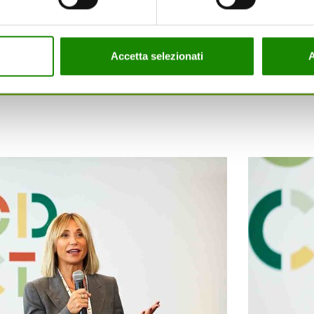
anization Executive Director CIRFOOD.
one Collettiva e Nutrizione
Accetta selezionati
A