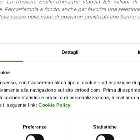
o. La Regione Emilia-Romagna stanzia 8,5 milioni di e
sta. Percorriamola a fondo, anche per favorire una selezione 
 deve essere nelle mani di operatori qualificati che hann
sidente dell’intergruppo parlamentare per la sussid
to in sede parlamentare.
“Il Covid ha cambiato le prospett
o consentire alle imprese di valorizzare la risorsa ra
Dettagli
llo sussidiario, e l’intervento dello Stato per una rif
 affermato.
“Serve una nuova legge che faccia passare co
ookie
le umano e gli investimenti in macchinari. Il settore de
luso.
onsenso, non tracceremo alcun tipo di cookie – ad eccezione di qu
tivamente alla navigazione sul sito cirfood.com. Prima di esprime
inoltre accolto interventi di numerosi esperti ed esponenti
i cookies statistici e pratici o di personalizzazione, ti invitiamo 
azione collettiva,
Andrea Laguardia -
Direttore Legac
 il seguente link:
Cookie Policy
sprudenza LUISS di Diritto e Regolazione dei Contratt
Graffigna
- Professore Ordinario di Psicologia dei cons
a - Portavoce del Comitato Scientifico del CIRFOOD DIS
Preferenze
Statistiche
iologo e autore,
Marco Campagna
Innovation & Strateg
ente Università degli studi di Parma,
Deborah Piova