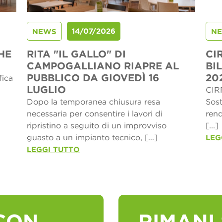
14/07/2026
NEWS
N
HE
RITA "IL GALLO" DI
CI
CAMPOGALLIANO RIAPRE AL
BI
PUBBLICO DA GIOVEDÌ 16
20
fica
LUGLIO
CIRF
Dopo la temporanea chiusura resa
Sost
necessaria per consentire i lavori di
rend
ripristino a seguito di un improvviso
[...]
guasto a un impianto tecnico, [...]
LEG
LEGGI TUTTO
CON
RIMANI