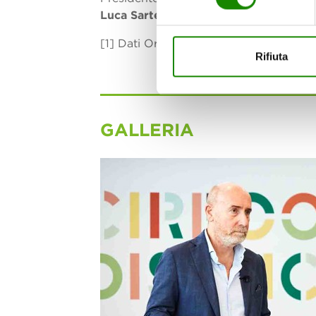
Luca Sartelli
, Human Resources & Org
[1] Dati Oricon – Osservatorio Ristorazi
Rifiuta
GALLERIA