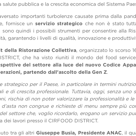
la salute pubblica e la crescita economica del Sistema Pa
traversato importanti turbolenze causate prima dalla pand
me, fornisce un
servizio strategico
che non è stato tutt
li sono quindi i possibili strumenti per consentire alla Ris
à, garantendo i livelli di qualità, innovazione e produttivi
 della Ristorazione Collettiva
, organizzato lo scorso 
RICT, che ha visto riuniti il mondo del food service, d
spettive del settore alla luce del nuovo Codice Appalt
erazioni, partendo dall’ascolto della Gen Z
.
 strategico per il Paese, in particolare in termini nutrizi
li e di crescita professionale. Tuttavia, oggi, senza uno
oni, rischia di non poter valorizzare la professionalità e
i d’asta non congrue e richieste di menu sempre più co
del settore che, voglio ricordarlo, erogano un servizio pu
ura dei lavori presso il CIRFOOD DISTRICT.
to tra gli altri
Giuseppe Busia, Presidente ANAC
, il q