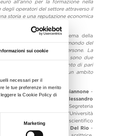
uro all’anno per la formazione nella
degli operatori del settore attraverso il
o una storia e una reputazione economica
iarietà
, è intervenuto sul tema della
ive di tutti e ha cambiato il mondo del
ppresentata dalle proprie persone. La
Informazioni sui cookie
orma a favore della formazione sono due
me principio il riconoscimento di pari
lla Ristorazione Collettiva è un ambito
elli necessari per il
re le tue preferenze in merito
 delle istituzioni:
Corrado Giannone
-
a leggere la Cookie Policy di
oop Produzione e Servizi,
Alessandro
i Pubblici,
Monja Caiolo -
Segreteria
umi e della salute presso l’Università
TRICT,
Enzo Risso
- Direttore scientifico
Marketing
y Director CIRFOOD,
Daniele Del Rio
-
n
- Agricoltrice, divulgatrice, scrittrice,