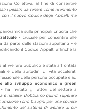
zione Collettiva, al fine di consentire
ti i pilastri da tenere come riferimento
te con il nuovo Codice degli Appalti ma
anoramica sulle principali criticità che
trattuale
- cruciale per consentire alle
tà da parte delle stazioni appaltanti – e
modificando il Codice Appalti affinché la
e al welfare pubblico è stata affrontata
i e delle abitudini di vita accelerati
rofessionale delle persone occupate e ad
re allo sviluppo economico e green
- ha invitato gli attori del settore a
ia e natalità. Dobbiamo quindi superare
nutrizione sono bisogni per una società
cchimento del sistema di welfare di cui