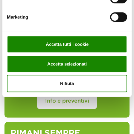
Marketing
IN CONTATTO CON
Accetta tutti i cookie
CIRFOOD
Accetta selezionati
Sei interessato ai nostri servizi?
Rifiuta
Info e preventivi
RIMANI SEMPRE