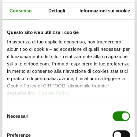
confronti dei propri stakeholder.
Consenso
Dettagli
Informazioni sui cookie
Uno dei fattori chiave della reputazione di
CIRFOOD risiede nella volontà e nella capacità di
svolgere il proprio business con lealtà,
Questo sito web utilizza i cookie
correttezza, trasparenza, onestà e integrità, nel
In assenza di tuo esplicito consenso, non tracceremo
pieno rispetto delle leggi e delle normative che si
alcun tipo di cookie – ad eccezione di quelli necessari per
applicano all’attività dell’impresa stessa.
il funzionamento del sito - relativamente alla navigazione
sul sito cirfood.com. Prima di esprimere le tue preferenze
Lealtà e trasparenza rappresentano per noi valori
in merito al consenso alla rilevazione di cookies statistici
importanti da perseguire attraverso l’attuazione
e pratici o di personalizzazione, ti invitiamo a leggere la
di un approccio sistemico orientato alla
Cookie Policy di CIRFOOD, disponibile tramite il
prevenzione. L’ottenimento di questa nuova
seguente link:
Cookie Policy
Certificazione rappresenta soltanto un ulteriore
tassello che CIRFOOD aggiunge al proprio
mosaico, confermando ancora una volta la
Selezione
Necessari
qualità delle politiche messe in campo a tutela
del
dei principi espressi nel nostro Codice Etico.
consenso
Preferenze
Il risultato raggiunto dimostra la determinazione