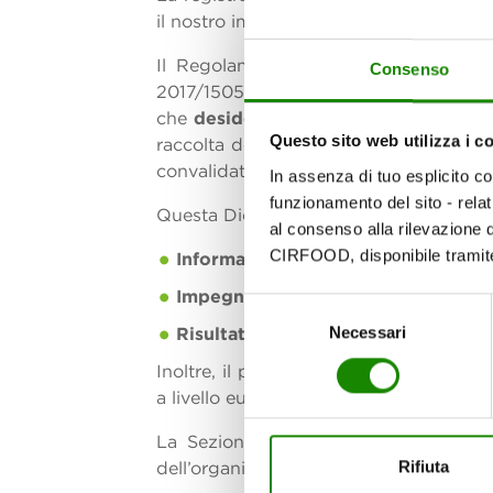
il nostro impegno nel
contribuire ad u
Il Regolamento
EMAS CE/1221/2009 
Consenso
2017/1505 e 2018/2026) descrive un Si
che
desiderano impegnarsi a valutare
Questo sito web utilizza i c
raccolta dei dati ambientali e una comu
convalidata da un verificatore ambienta
In assenza di tuo esplicito c
funzionamento del sito - rela
Questa Dichiarazione Ambientale, unitame
al consenso alla rilevazione d
CIRFOOD, disponibile tramite
Informazioni sugli impatti
e sulle p
Impegni per il miglioramento
conti
Selezione
Necessari
Risultati raggiunti
rispetto agli obiet
del
consenso
Inoltre, il processo consente, al suo t
a livello europeo.
La Sezione EMAS Italia del Comitato 
dell’organizzazione CIRFOOD.
Rifiuta