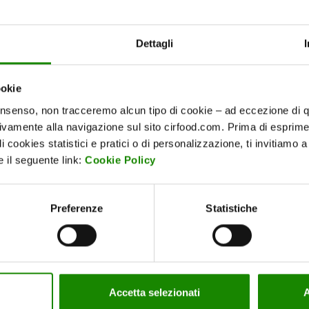
no Sviluppo Sostenibile
.
- Sistema di Ecogestione ed Audit
(così come mod
Dettagli
stema di Gestione Ambientale a carattere volontario per
 e migliorare le proprie prestazioni ambientali
. Tale
ookie
nicazione degli stessi verso l’esterno attraverso l'elabo
le accreditato.
onsenso, non tracceremo alcun tipo di cookie – ad eccezione di qu
tivamente alla navigazione sul sito cirfood.com. Prima di esprime
nte al bilancio di sostenibilità, ci permette di fornire:
i cookies statistici e pratici o di personalizzazione, ti invitiamo 
 il seguente link:
Cookie Policy
restazioni ambientali dei nostri processi
nuo delle nostre prestazioni ambientali
Preferenze
Statistiche
tivi ambientali fissati
ermine, la Registrazione dell'organizzazione nel
Registro 
per l’Ecolabel e l’Ecoaudit nella seduta del 25 Maggi
Accetta selezionati
A