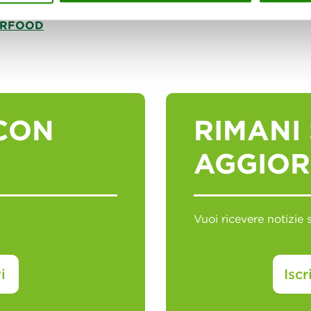
CIRFOOD
CON
RIMANI
AGGIO
Vuoi ricevere notiz
i
Iscr