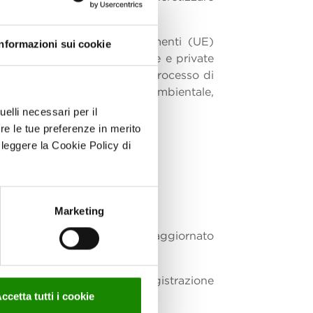
ificato anche dai Regolamenti (UE)
Informazioni sui cookie
 le organizzazioni pubbliche e private
 Regolamento comporta un processo di
razione di una Dichiarazione Ambientale,
elli necessari per il
re le tue preferenze in merito
a leggere la Cookie Policy di
Marketing
delle organizzazioni EMAS
aggiornato
o 2022 ha deliberato la registrazione
ccetta tutti i cookie