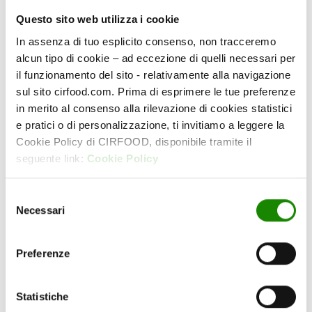
verbalmente in occasione degli audit interni
Questo sito web utilizza i cookie
all’auditor accreditato,
In assenza di tuo esplicito consenso, non tracceremo
verbalmente in occasione delle visite di
alcun tipo di cookie – ad eccezione di quelli necessari per
sorveglianza effettuate dall’Ente di
il funzionamento del sito - relativamente alla navigazione
Certificazione,
sul sito cirfood.com. Prima di esprimere le tue preferenze
direttamente all’ente di certificazione Bureau
in merito al consenso alla rilevazione di cookies statistici
Veritas
csr@it.bureauveritas.com
,
e pratici o di personalizzazione, ti invitiamo a leggere la
Cookie Policy di CIRFOOD, disponibile tramite il
direttamente all’ente di accreditamento SAAS
seguente link:
Cookie Policy
saas@saasaccreditation.org
Inoltre, l’Impresa garantisce una modalità di
Selezione
segnalazione
anche in forma anonima
Necessari
del
utilizzando la procedura di segnalazione
consenso
whistleblowing (inserire link
https://www.cirfood.com/it/modello-
Preferenze
organizzativo
)
In caso di segnalazione non anonima da parte di
Statistiche