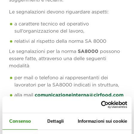
Le segnalazioni devono riguardare aspetti:
a carattere tecnico ed operativo
sull’organizzazione del lavoro,
relativi al rispetto della norma SA 8000
Le segnalazioni per la norma
SA8000
possono
essere fatte, attraverso una delle seguenti
modalità
per mail o telefono ai rappresentanti dei
lavoratori per la SA8000 indicati in struttura,
alla mail
comunicazioneinterna@cirfood.com
,
inviando una lettera a CIRFOOD via Alfred
Bernhard Nobel, 19 42124 Reggio Emilia
Consenso
Dettagli
Informazioni sui cookie
all’attenzione del Responsabile Area Sociale,