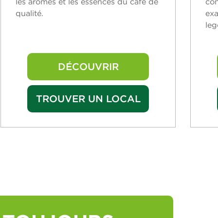
les arômes et les essences du café de
con
qualité.
exa
leg
DÉCOUVRIR
TROUVER UN LOCAL