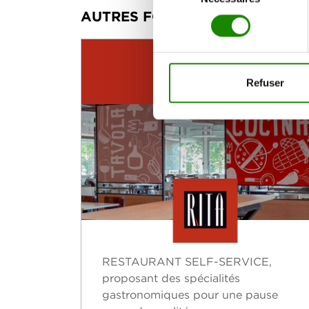
AUTRES FORMATS
consentement
RITA
Refuser
RESTAURANT SELF-SERVICE,
proposant des spécialités
gastronomiques pour une pause