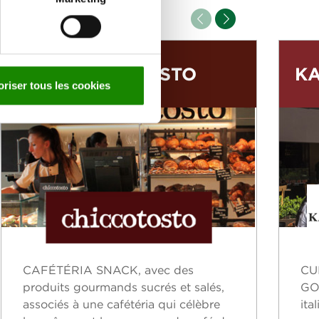
CHICCOTOSTO
K
oriser tous les cookies
CAFÉTÉRIA SNACK, avec des
CU
produits gourmands sucrés et salés,
GOU
associés à une cafétéria qui célèbre
ita