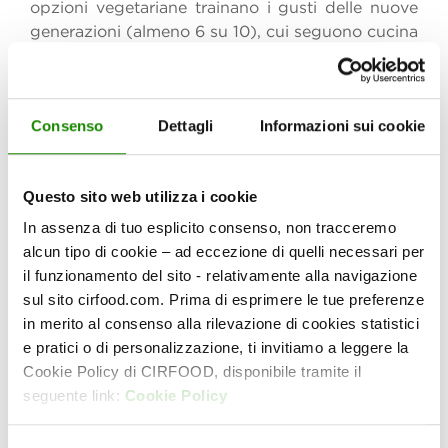
opzioni vegetariane trainano i gusti delle nuove
generazioni (almeno 6 su 10), cui seguono cucina
fusion e frullati. Al tempo stesso, resta forte il
legame con la tradizione: il 34% della
popolazione universitaria sceglie in base alla
Consenso
Dettagli
Informazioni sui cookie
qualità Made in Italy
, con una crescente
attenzione per le tematiche legate a packaging
sostenibile e filiera corta.
Questo sito web utilizza i cookie
In merito ai luoghi di consumo, la scelta di locali,
In assenza di tuo esplicito consenso, non tracceremo
bar e ristoranti è guidata dal fattore prezzo
alcun tipo di cookie – ad eccezione di quelli necessari per
(56%) e dalla vicinanza (33%). Secondo la
il funzionamento del sito - relativamente alla navigazione
ricerca, inoltre,
2 studenti su 3 che frequentano
sul sito cirfood.com. Prima di esprimere le tue preferenze
università prive del servizio mensa dichiarano
in merito al consenso alla rilevazione di cookies statistici
che la vorrebbero
, per praticità (47%), minori
e pratici o di personalizzazione, ti invitiamo a leggere la
costi (33%), velocità (31%) e perché si ridurrebbe
Cookie Policy di CIRFOOD, disponibile tramite il
lo stress legato alla preparazione del pranzo
seguente link:
Cookie Policy
(28%). Chi ne usufruisce già afferma di
apprezzare il servizio di mensa universitaria per