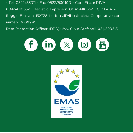
- Tel. 0522/53011 - Fax 0522/530100 - Cod. Fisc e P.IVA
00464110352 - Registro Imprese n. 00464110352 - C.C.I.A.A. di
Reggio Emilia n. 132738 Iscritta all’Albo Società Cooperative con il
numero A109985
Data Protection Officer (DPO): Avv. Silvia Stefanelli 051/520315