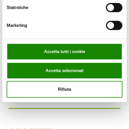
Ricerca "La #NuovaPausaPranzo degli italiani: il
Statistiche
new normal fotografato dall'indagine Nomisma"?
Marketing
Visita il sito dell'
Osservatorio CIRFOOD
DISTRICT
per ricevere via e-mail la ricerca.
Accetta tutti i cookie
L'indagine è stata presentata nel corso
dell'
evento
in streaming
"La Nuova Pausa
Accetta selezionati
Pranzo degli italiani",
disponibile su
Youtube
e
LinkedIn
.
Rifiuta